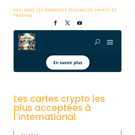
EXPLOREZ LES DERNIÈRES TENDANCES CRYPTO ET
TRADING
En savoir plus
Les cartes crypto les
plus acceptées à
l’international