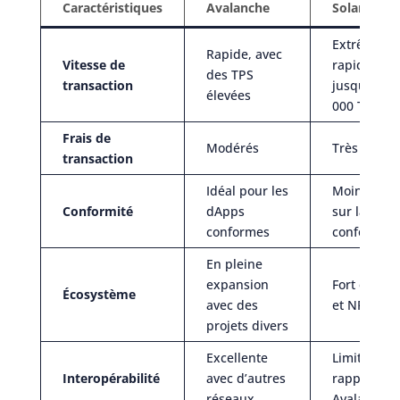
Caractéristiques
Avalanche
Solana
Extrêmeme
Rapide, avec
Vitesse de
rapide,
des TPS
transaction
jusqu’à 65
élevées
000 TPS
Frais de
Modérés
Très faible
transaction
Idéal pour les
Moins axé
Conformité
dApps
sur la
conformes
conformité
En pleine
expansion
Fort en DeF
Écosystème
avec des
et NFT
projets divers
Excellente
Limitée par
Interopérabilité
avec d’autres
rapport à
réseaux
Avalanche