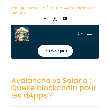
EXPLOREZ LES DERNIÈRES TENDANCES CRYPTO ET
TRADING
En savoir plus
Avalanche vs Solana :
Quelle blockchain pour
les dApps ?