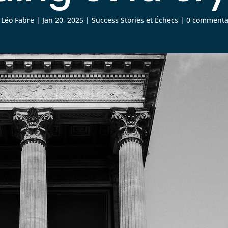
r
Léo Fabre
|
Jan 20, 2025
|
Success Stories et Échecs
|
0 commenta