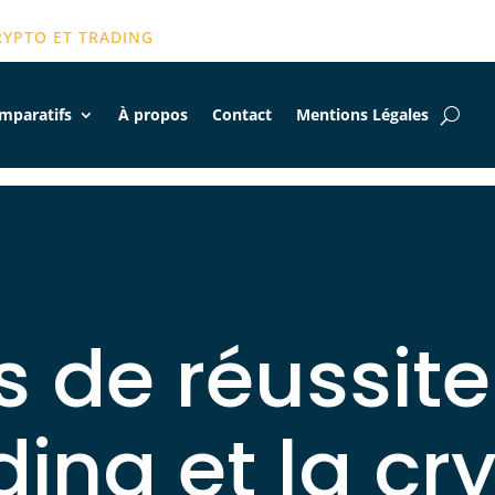
RYPTO ET TRADING
mparatifs
À propos
Contact
Mentions Légales
s de réussit
ding et la cr