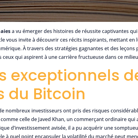
aies
a vu émerger des histoires de réussite captivantes qu
icle vous invite à découvrir ces récits inspirants, mettant en 
numérique. À travers des stratégies gagnantes et des leçons
s ceux qui aspirent à une carrière fructueuse dans ce milieu
s exceptionnels d
s du Bitcoin
 de nombreux investisseurs ont pris des risques considérable
comme celle de Javed Khan, un commerçant ordinaire qui a v
nique d’investissement avisée, il a pu acquérir une somptue
èle à quel point encapsuler la volatilité du marché peut men